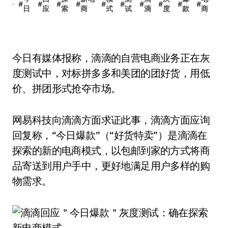
#
#
#
#
#
#
#
#
#
#
日
应
索
商
式
试
滴
度
款
商
今日有媒体报称，滴滴的自营电商业务正在灰
度测试中，对标拼多多和美团的团好货，用低
价、拼团形式抢夺市场。
网易科技向滴滴方面求证此事，滴滴方面应询
回复称，“今日爆款”（“好货特卖”）是滴滴在
探索的新的电商模式，以包邮到家的方式将商
品寄送到用户手中，更好地满足用户多样的购
物需求。