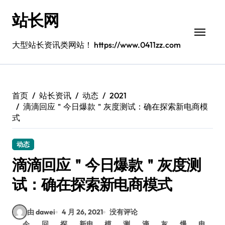
跳
站长网
转
到
内
大型站长资讯类网站！ https://www.0411zz.com
容
首页
站长资讯
动态
2021
滴滴回应＂今日爆款＂灰度测试：确在探索新电商模
式
动态
滴滴回应＂今日爆款＂灰度测
试：确在探索新电商模式
由 dawei
4 月 26, 2021
没有评论
今
回
探
新电
模
测
滴
灰
爆
电