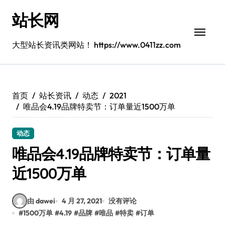
跳
站长网
转
到
内
大型站长资讯类网站！ https://www.0411zz.com
容
首页
站长资讯
动态
2021
唯品会4.19品牌特卖节：订单量近1500万单
动态
唯品会4.19品牌特卖节：订单量
近1500万单
由 dawei
4 月 27, 2021
没有评论
#
1500万单
#
4.19
#
品牌
#
唯品
#
特卖
#
订单