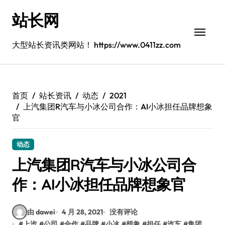
跳
站长网
转
到
内
大型站长资讯类网站！ https://www.0411zz.com
容
首页
站长资讯
动态
2021
上汽集团R汽车与小冰公司合作：AI小冰担任品牌想象
官
动态
上汽集团R汽车与小冰公司合
作：AI小冰担任品牌想象官
由 dawei
4 月 28, 2021
没有评论
#
上汽
#
公司
#
合作
#
品牌
#
小冰
#
想象
#
担任
#
汽车
#
集团