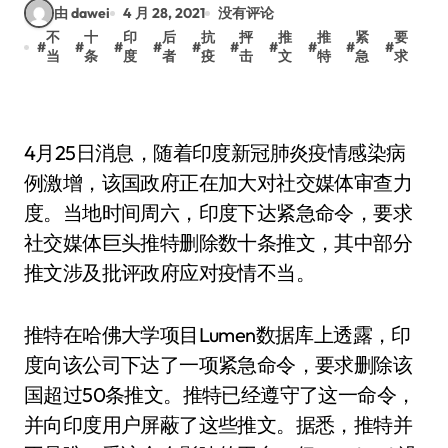
由 dawei
4 月 28, 2021
没有评论
不
十
印
后
抗
抨
推
推
紧
要
#
#
#
#
#
#
#
#
#
#
当
条
度
者
疫
击
文
特
急
求
4月25日消息，随着印度新冠肺炎疫情感染病
例激增，该国政府正在加大对社交媒体审查力
度。当地时间周六，印度下达紧急命令，要求
社交媒体巨头推特删除数十条推文，其中部分
推文涉及批评政府应对疫情不当。
推特在哈佛大学项目Lumen数据库上透露，印
度向该公司下达了一项紧急命令，要求删除该
国超过50条推文。推特已经遵守了这一命令，
并向印度用户屏蔽了这些推文。据悉，推特并