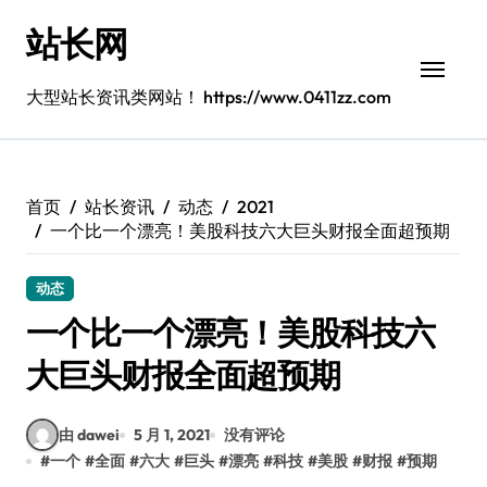
跳
站长网
转
到
内
大型站长资讯类网站！ https://www.0411zz.com
容
首页
站长资讯
动态
2021
一个比一个漂亮！美股科技六大巨头财报全面超预期
动态
一个比一个漂亮！美股科技六
大巨头财报全面超预期
由 dawei
5 月 1, 2021
没有评论
#
一个
#
全面
#
六大
#
巨头
#
漂亮
#
科技
#
美股
#
财报
#
预期