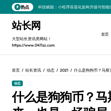
跳
热点
转
容器化融合智能编排：解锁高可用服务器
到
科技赋能：系统优化与容器编排打造服务
内
站长网
容
科技赋能体验：容器技术驱动系统高效编
首页
容器编排赋能：多媒体系统服务器高效架
大型站长资讯类网站！
https://www.0411zz.com
客户端视角：系统容器化部署与智能编排
边缘场景下容器编排策略优化：服务器集
小程序后端革新：容器化+K8s编排打造
首页
站长资讯
动态
2021
什么是狗狗币？马斯
容器化新策略：科技赋能，精简高效服务
动态
鸿蒙系统容器化部署：科技驱动下的服务
什么是狗狗币？马