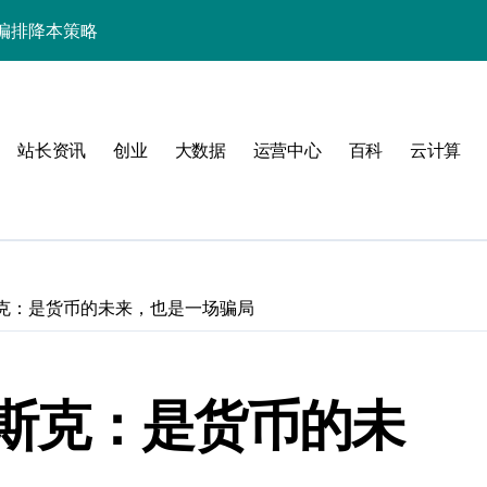
技术革新新路径
器运维效能巅峰
排新飞跃
站长资讯
创业
大数据
运营中心
百科
云计算
构技术革新
的技术跃迁实践
群的智能分类部署实践
极致科技效能
克：是货币的未来，也是一场骗局
器部署与智能编排
器高效编排实践
斯克：是货币的未