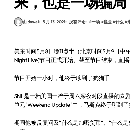
来，也是一场骗局
由 dawei
5 月 13, 2021
没有评论
#
一场
#
也是
#
什么
#
美东时间5月8日晚11点半（北京时间5月9日中午1
Night Live)节目正式开始。截至节目结束
节目开始一小时，他终于聊到了狗狗币
SNL是一档美国一档于周六深夜时段直播的喜
单元"Weekend Update"中，马斯克终于聊到
期间他被反复问及“什么是加密货币”、“什么