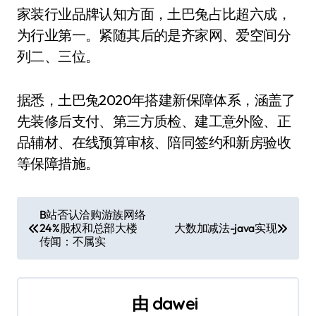
家装行业品牌认知方面，土巴兔占比超六成，
为行业第一。紧随其后的是齐家网、爱空间分
列二、三位。
据悉，土巴兔2020年搭建新保障体系，涵盖了
先装修后支付、第三方质检、建工意外险、正
品辅材、在线预算审核、陪同签约和新房验收
等保障措施。
文
B站否认洽购游族网络
24%股权和总部大楼
大数加减法-java实现
章
传闻：不属实
导
航
由
dawei