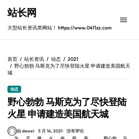
跳
站长网
转
到
内
大型站长资讯类网站！ https://www.0411zz.com
容
首页
站长资讯
动态
2021
野心勃勃 马斯克为了尽快登陆火星 申请建造美国航天
城
动态
野心勃勃 马斯克为了尽快登陆
火星 申请建造美国航天城
由 dawei
5 月 16, 2021
没有评论
为
尽
建
火
申
登
美
野心勃
马