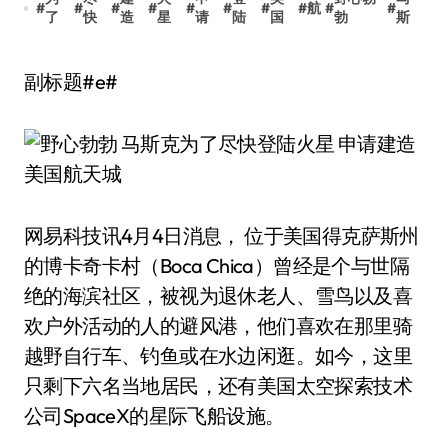
#
#
#
#
#
#
#
#
航
#
#
了
快
造
星
请
陆
国
勃
斯
副标题#e#
网易科技讯4月4日消息， 位于美国得克萨斯州
的博卡奇卡村（Boca Chica）曾经是个与世隔
绝的海滨社区，被视为退休老人、雪鸟以及喜
欢户外活动的人的避风港，他们喜欢在那里骑
越野自行车、钓鱼或在水边闲逛。如今，这里
只剩下六名当地居民，还有美国太空探索技术
公司SpaceX的星际飞船设施。