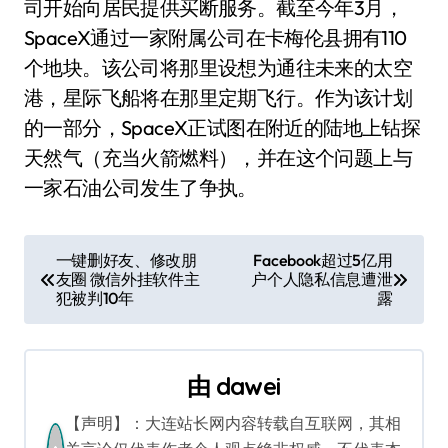
司开始向居民提供买断服务。截至今年3月，
SpaceX通过一家附属公司在卡梅伦县拥有110
个地块。该公司将那里设想为通往未来的太空
港，星际飞船将在那里定期飞行。作为该计划
的一部分，SpaceX正试图在附近的陆地上钻探
天然气（充当火箭燃料），并在这个问题上与
一家石油公司发生了争执。
文
一键删好友、修改朋
Facebook超过5亿用
友圈 微信外挂软件主
户个人隐私信息遭泄
章
犯被判10年
露
导
航
由
dawei
【声明】：大连站长网内容转载自互联网，其相