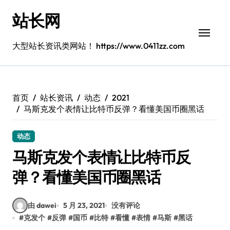
跳
站长网
转
到
内
大型站长资讯类网站！ https://www.0411zz.com
容
首页
站长资讯
动态
2021
马斯克发个表情让比特币反弹？看懂美国币圈黑话
动态
马斯克发个表情让比特币反
弹？看懂美国币圈黑话
由 dawei
5 月 23, 2021
没有评论
#
克发个
#
反弹
#
国币
#
比特
#
看懂
#
表情
#
马斯
#
黑话