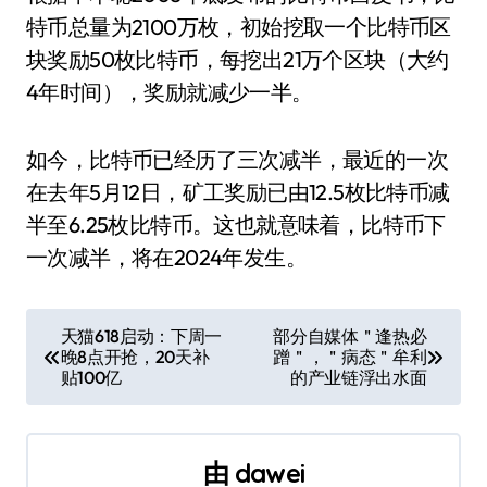
特币总量为2100万枚，初始挖取一个比特币区
块奖励50枚比特币，每挖出21万个区块（大约
4年时间），奖励就减少一半。
如今，比特币已经历了三次减半，最近的一次
在去年5月12日，矿工奖励已由12.5枚比特币减
半至6.25枚比特币。这也就意味着，比特币下
一次减半，将在2024年发生。
文
天猫618启动：下周一
部分自媒体＂逢热必
晚8点开抢，20天补
蹭＂，＂病态＂牟利
章
贴100亿
的产业链浮出水面
导
航
由
dawei