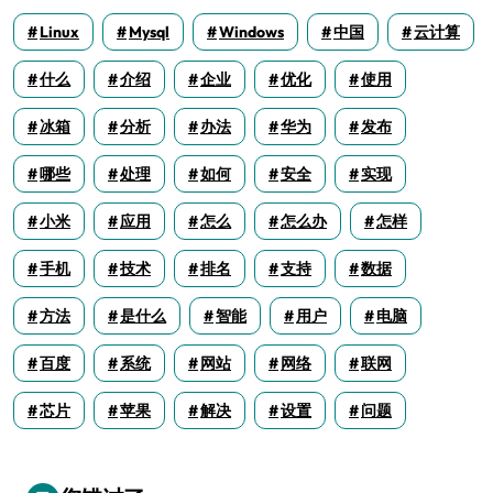
Linux
Mysql
Windows
中国
云计算
什么
介绍
企业
优化
使用
冰箱
分析
办法
华为
发布
哪些
处理
如何
安全
实现
小米
应用
怎么
怎么办
怎样
手机
技术
排名
支持
数据
方法
是什么
智能
用户
电脑
百度
系统
网站
网络
联网
芯片
苹果
解决
设置
问题