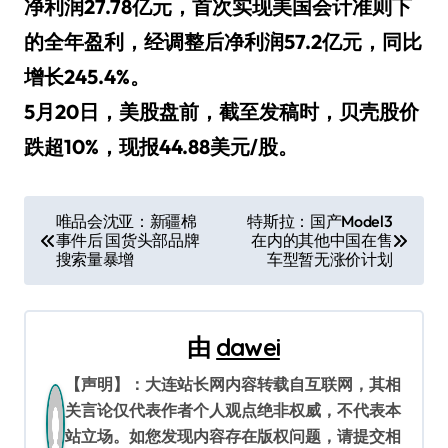
净利润27.78亿元，首次实现美国会计准则下
的全年盈利，经调整后净利润57.2亿元，同比
增长245.4%。
5月20日，美股盘前，截至发稿时，贝壳股价
跌超10%，现报44.88美元/股。
文
唯品会沈亚：新疆棉
特斯拉：国产Model3
事件后 国货头部品牌
在内的其他中国在售
章
搜索量暴增
车型暂无涨价计划
导
航
由
dawei
【声明】：大连站长网内容转载自互联网，其相
关言论仅代表作者个人观点绝非权威，不代表本
站立场。如您发现内容存在版权问题，请提交相