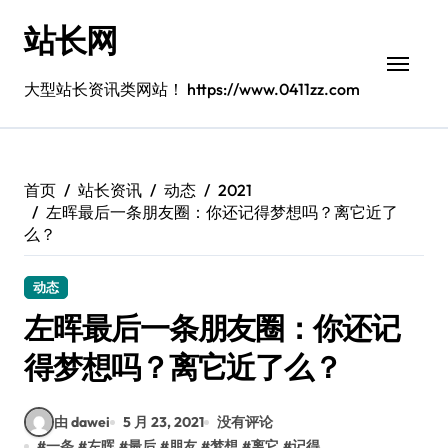
跳
站长网
转
到
内
大型站长资讯类网站！ https://www.0411zz.com
容
首页
站长资讯
动态
2021
左晖最后一条朋友圈：你还记得梦想吗？离它近了
么？
动态
左晖最后一条朋友圈：你还记
得梦想吗？离它近了么？
由 dawei
5 月 23, 2021
没有评论
#
一条
#
左晖
#
最后
#
朋友
#
梦想
#
离它
#
记得