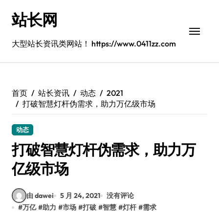
跳
站长网
转
到
内
大型站长资讯类网站！ https://www.0411zz.com
容
首页
站长资讯
动态
2021
打破智慧灯杆伪需求，助力万亿级市场
动态
打破智慧灯杆伪需求，助力万
亿级市场
由 dawei
5 月 24, 2021
没有评论
#
万亿
#
助力
#
市场
#
打破
#
智慧
#
灯杆
#
需求