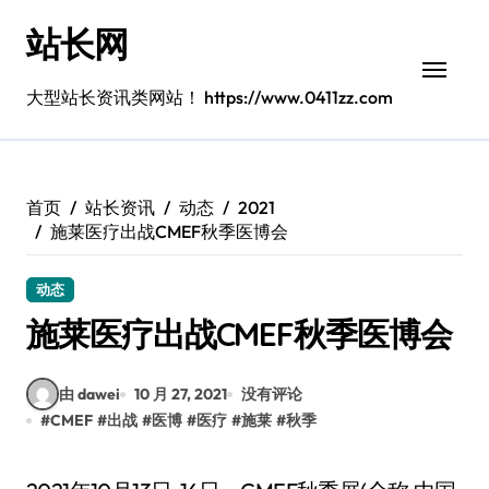
跳
站长网
转
到
内
大型站长资讯类网站！ https://www.0411zz.com
容
首页
站长资讯
动态
2021
施莱医疗出战CMEF秋季医博会
动态
施莱医疗出战CMEF秋季医博会
由 dawei
10 月 27, 2021
没有评论
#
CMEF
#
出战
#
医博
#
医疗
#
施莱
#
秋季