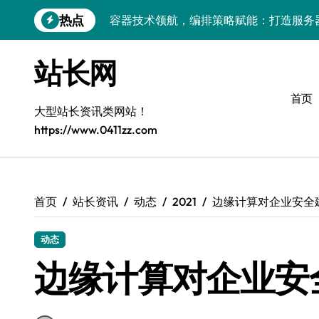
跳
热点
容器技术领航，编排策略赋能：打造服务
转
到
容器部署与编排优化：赋能高效运维
内
站长网
容
容器部署与编排：重塑服务器管理新范式
首页
破局之道：大模型平台安全运营实战
大型站长资讯类网站！
https://www.0411zz.com
跨界融合：互联网站长生态新引擎
VR创业新路径：模式创新与平台化双轮驱
容器智能编排：释放服务器极致效能
首页
站长资讯
动态
2021
边缘计算对企业安全
科技赋能：系统容器优化与高效编排驱动
动态
边缘计算对企业安