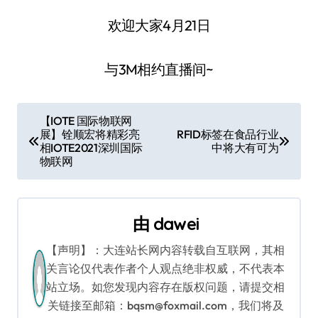
欢迎大家4月21日
与3M相约直播间~
文
【IOTE 国际物联网
展】铨顺宏将精彩亮
RFID标签在食品行业
章
相IOTE2021深圳国际
中将大有可为
物联网
导
航
由
dawei
【声明】：大连站长网内容转载自互联网，其相
关言论仅代表作者个人观点绝非权威，不代表本
站立场。如您发现内容存在版权问题，请提交相
关链接至邮箱：bqsm@foxmail.com，我们将及