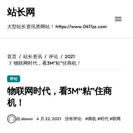
跳
站长网
转
到
内
大型站长资讯类网站！ https://www.0411zz.com
容
首页
站长资讯
评论
2021
物联网时代，看3M“粘”住商机！
评论
物联网时代，看3M“粘”住商
机！
由 dawei
4 月 22, 2021
没有评论
#
商机
#
时代
#
联网