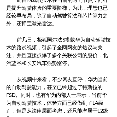
是提升驾驶体验的重要阶梯，为此，理想也已
经较早布局，除了自动驾驶算法和芯片算力之
外，还押宝激光雷达。
前几日，极狐阿尔法S搭载华为自动驾驶技
术的路试视频，引起了全网网友的热议与关
注，并且直接点爆了多个关联公司的股价，北
汽蓝谷和长安汽车强势涨停。
从视频中来看，不少网友直呼，华为当前
的自动驾驶能力，甚至已经超过了特斯拉的
FSD。同时，也有华为内部人士表示，当前华
为自动驾驶技术，体验方面已经做到了L4级
别，但是从法律层面考虑，还只能率属于L2级