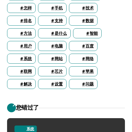
怎样
手机
技术
排名
支持
数据
方法
是什么
智能
用户
电脑
百度
系统
网站
网络
联网
芯片
苹果
解决
设置
问题
您错过了
系统