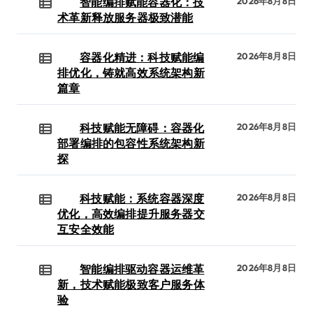
智能编排赋能容器化：技
2026年8月8日
术革新释放服务器极致潜能
容器化精进：科技赋能编
2026年8月8日
排优化，铸就高效系统架构新
篇章
科技赋能无障碍：容器化
2026年8月8日
部署编排的包容性系统架构新
探
科技赋能：系统容器深度
2026年8月8日
优化，高效编排提升服务器交
互安全效能
智能编排驱动容器运维革
2026年8月8日
新，技术赋能极致客户服务体
验