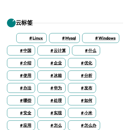
云标签
Linux
Mysql
Windows
中国
云计算
什么
介绍
企业
优化
使用
冰箱
分析
办法
华为
发布
哪些
处理
如何
安全
实现
小米
应用
怎么
怎么办