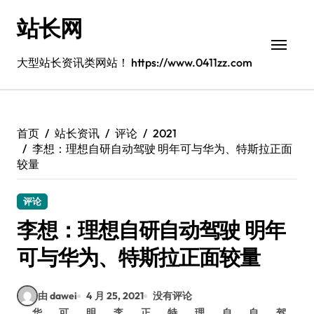
跳
站长网
转
到
内
大型站长资讯类网站！ https://www.0411zz.com
容
首页
站长资讯
评论
2021
李想：理想自研自动驾驶 明年可与华为、特斯拉正面
较量
评论
李想：理想自研自动驾驶 明年
可与华为、特斯拉正面较量
由 dawei
4 月 25, 2021
没有评论
华
可
明
李
正
特
理
自
自
驾