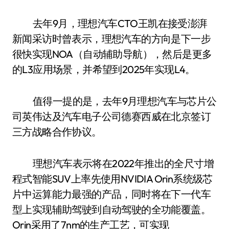
去年9月，理想汽车CTO王凯在接受澎湃
新闻采访时曾表示，理想汽车的方向是下一步
很快实现NOA（自动辅助导航），然后是更多
的L3应用场景，并希望到2025年实现L4。
值得一提的是，去年9月理想汽车与芯片公
司英伟达及汽车电子公司德赛西威在北京签订
三方战略合作协议。
理想汽车表示将在2022年推出的全尺寸增
程式智能SUV上率先使用NVIDIA Orin系统级芯
片中运算能力最强的产品，同时将在下一代车
型上实现辅助驾驶到自动驾驶的全功能覆盖。
Orin采用了7nm的生产工艺，可实现