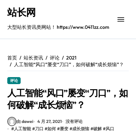
跳
站长网
转
到
内
大型站长资讯类网站！ https://www.0411zz.com
容
首页
站长资讯
评论
2021
人工智能“风口”屡变“刀口”，如何破解“成长烦恼”？
评论
人工智能“风口”屡变“刀口”，如
何破解“成长烦恼”？
由 dawei
4 月 27, 2021
没有评论
#
人工智能
#
刀口
#
如何
#
屡变
#
成长烦恼
#
破解
#
风口