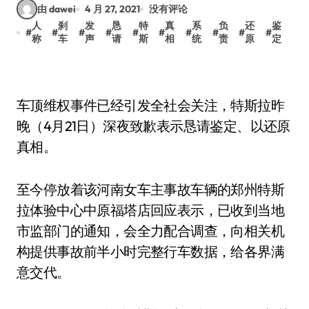
由 dawei
4 月 27, 2021
没有评论
人
刹
发
恳
特
真
系
负
还
鉴
#
#
#
#
#
#
#
#
#
#
称
车
声
请
斯
相
统
责
原
定
车顶维权事件已经引发全社会关注，特斯拉昨
晚（4月21日）深夜致歉表示恳请鉴定、以还原
真相。
至今停放着该河南女车主事故车辆的郑州特斯
拉体验中心中原福塔店回应表示，已收到当地
市监部门的通知，会全力配合调查，向相关机
构提供事故前半小时完整行车数据，给各界满
意交代。