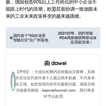
极，德国创造90%以上工作岗位的中小企业不
能跟上时代的浪潮，欧盟层面协调一致放眼未
来的工业未来政策将变的越来越困难。
文
2021 IOTE，销邦智能
国内首个“5G全场景
PDA再掀物联网移动
章
智能社区”在广州落地
应用新浪潮！
导
航
由
dawei
【声明】：大连站长网内容转载自互联网，其相
关言论仅代表作者个人观点绝非权威，不代表本
站立场。如您发现内容存在版权问题，请提交相
关链接至邮箱：bqsm@foxmail.com，我们将及
时予以处理。