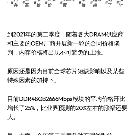
#
#
#
#
#
#
#
#
#
存
高
价
价
度
价
越
了
计
到2021年的第二季度，随着各大DRAM供应商
和主要的OEM厂商开展新一轮的合同价格谈
判，内存价格将出现不可避免的上涨。
原因还是因为目前全球芯片短缺影响以及某些
特殊因素的加持下。
目前DDR48GB2666Mbps模块的平均价格环比
增长了25%，比业界预测的20%左右的涨幅还要
大。