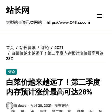
跳
站长网
转
到
内
大型站长资讯类网站！ https://www.0411zz.com
容
首页
站长资讯
评论
2021
白菜价越来越远了！第二季度内存预计涨价最高可达
28%
评论
白菜价越来越远了！第二季度
内存预计涨价最高可达28%
由 dawei
4 月 28, 2021
没有评论
内
最
涨
白菜
第二季
菜
越来
远
预