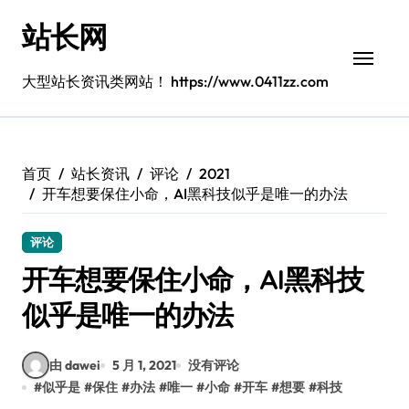
跳
站长网
转
到
内
大型站长资讯类网站！ https://www.0411zz.com
容
首页
站长资讯
评论
2021
开车想要保住小命，AI黑科技似乎是唯一的办法
评论
开车想要保住小命，AI黑科技
似乎是唯一的办法
由 dawei
5 月 1, 2021
没有评论
#
似乎是
#
保住
#
办法
#
唯一
#
小命
#
开车
#
想要
#
科技