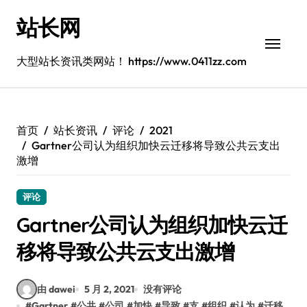
跳
站长网
转
到
内
大型站长资讯类网站！ https://www.0411zz.com
容
首页
站长资讯
评论
2021
Gartner公司认为组织加快云迁移将导致公共云支出
激增
评论
Gartner公司认为组织加快云迁
移将导致公共云支出激增
由 dawei
5 月 2, 2021
没有评论
#
Gartner
#
公共
#
公司
#
加快
#
导致
#
支
#
组织
#
认为
#
迁移