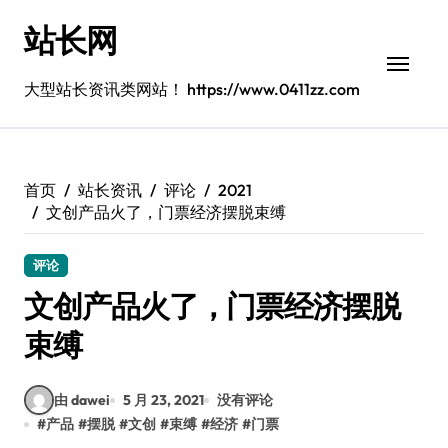
跳
站长网
转
到
内
大型站长资讯类网站！ https://www.0411zz.com
容
首页
站长资讯
评论
2021
文创产品火了，门票经济摆脱束缚
评论
文创产品火了，门票经济摆脱
束缚
由 dawei
5 月 23, 2021
没有评论
#
产品
#
摆脱
#
文创
#
束缚
#
经济
#
门票