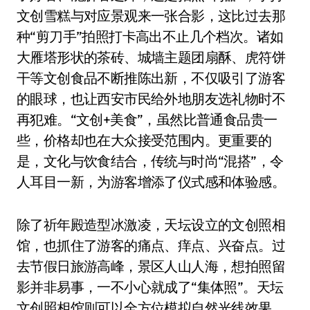
文创雪糕与对应景观来一张合影，这比过去那
种“剪刀手”拍照打卡高出不止几个档次。诸如
大雁塔形状的茶砖、城墙主题团扇酥、虎符饼
干等文创食品不断推陈出新，不仅吸引了游客
的眼球，也让西安市民给外地朋友选礼物时不
再犯难。“文创+美食”，虽然比普通食品贵一
些，价格却也在大众接受范围内。更重要的
是，文化与饮食结合，传统与时尚“混搭”，令
人耳目一新，为游客增添了仪式感和体验感。
除了祈年殿造型冰激凌，天坛设立的文创照相
馆，也抓住了游客的痛点、痒点、兴奋点。过
去节假日旅游高峰，景区人山人海，想拍照留
影并非易事，一不小心就成了“集体照”。天坛
文创照相馆则可以全方位模拟自然光线效果，