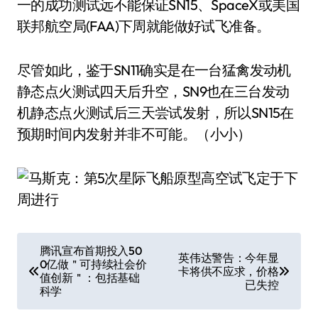
一的成功测试远不能保证SN15、SpaceX或美国
联邦航空局(FAA)下周就能做好试飞准备。
尽管如此，鉴于SN11确实是在一台猛禽发动机
静态点火测试四天后升空，SN9也在三台发动
机静态点火测试后三天尝试发射，所以SN15在
预期时间内发射并非不可能。（小小）
文
腾讯宣布首期投入50
英伟达警告：今年显
0亿做＂可持续社会价
章
卡将供不应求，价格
值创新＂：包括基础
已失控
科学
导