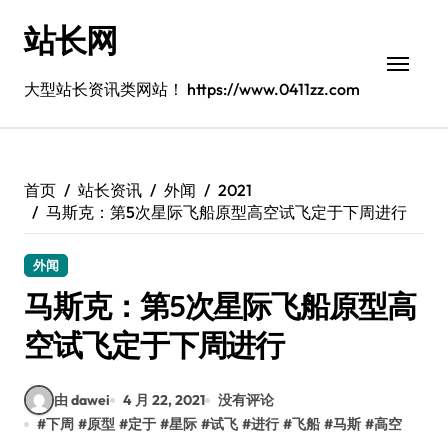
跳
站长网
转
到
内
大型站长资讯类网站！ https://www.0411zz.com
容
首页
站长资讯
外闻
2021
马斯克：第5次星际飞船原型高空试飞定于下周进行
外闻
马斯克：第5次星际飞船原型高
空试飞定于下周进行
由 dawei
4 月 22, 2021
没有评论
#
下周
#
原型
#
定于
#
星际
#
试飞
#
进行
#
飞船
#
马斯
#
高空