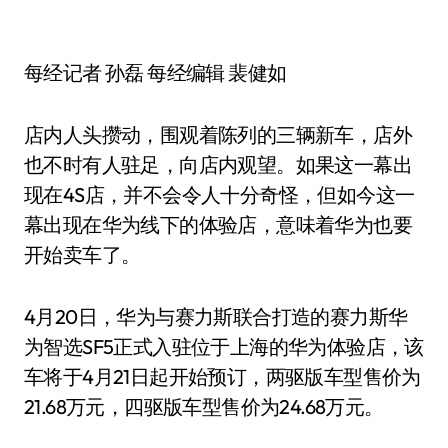
每经记者 孙磊 每经编辑 裴健如
店内人头攒动，围观着陈列的三辆新车，店外
也不时有人驻足，向店内观望。如果这一幕出
现在4S店，并不会令人十分奇怪，但如今这一
幕出现在华为线下的体验店，意味着华为也要
开始卖车了。
4月20日，华为与赛力斯联合打造的赛力斯华
为智选SF5正式入驻位于上海的华为体验店，该
车将于4月21日起开始预订，两驱版车型售价为
21.68万元，四驱版车型售价为24.68万元。