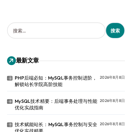
搜
索
：
最新文章
PHP后端必知：MySQL事务控制进阶，
2026年8月8日
解锁站长学院高阶技能
MySQL技术精要：后端事务处理与性能
2026年8月8日
优化实战指南
技术赋能站长：MySQL事务控制与安全
2026年8月8日
优化实战精要