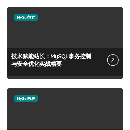
MySql教程
技术赋能站长：MySQL事务控制
与安全优化实战精要
MySql教程