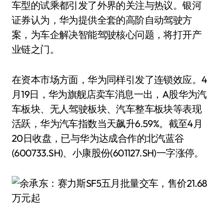
车型的试乘都引发了外界的关注与热议。银河
证券认为，华为提供全套的高阶自动驾驶方
案，为车企解决智能驾驶核心问题，将打开产
业链之门。
在资本市场方面，华为同样引发了连锁效应。4
月19日，华为旗舰店卖车消息一出，A股华为汽
车板块、无人驾驶板块、汽车整车板块等表现
活跃，华为汽车指数当天飙升6.59%。截至4月
20日收盘，已与华为达成合作的北汽蓝谷
(600733.SH)、小康股份(601127.SH)一字涨停。