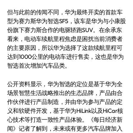
但与此前的传闻不同，华为最终开卖的首款车
型为赛力斯华为智选SF5，该车是华为与小康股
份旗下赛力斯合作的电驱轿跑SUV。在余承东
看来，电动车续航里程焦虑是困扰当前消费者
的主要原因，所以华为选择了这款续航里程可
达到1000公里的电动车进行售卖，这也是华为
智选首次增加汽车品类。
公开资料显示，华为智选的定位是基于华为全
场景智慧生活战略推出的生态品牌，产品由合
作伙伴进行产品制造，并由华为参与产品的定
义和软硬件开发，基于华为HiLink以及HiCar核
心技术等打造一致性产品体验。《每日经济新
闻》记者了解到，未来或有更多汽车品牌加入