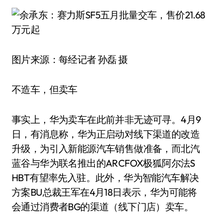
图片来源：每经记者 孙磊 摄
不造车，但卖车
事实上，华为卖车在此前并非无迹可寻。4月9
日，有消息称，华为正启动对线下渠道的改造
升级，为引入新能源汽车销售做准备，而北汽
蓝谷与华为联名推出的ARCFOX极狐阿尔法S
HBT有望率先入驻。此外，华为智能汽车解决
方案BU总裁王军在4月18日表示，华为可能将
会通过消费者BG的渠道（线下门店）卖车。