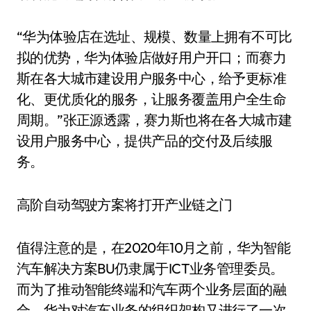
“华为体验店在选址、规模、数量上拥有不可比
拟的优势，华为体验店做好用户开口；而赛力
斯在各大城市建设用户服务中心，给予更标准
化、更优质化的服务，让服务覆盖用户全生命
周期。”张正源透露，赛力斯也将在各大城市建
设用户服务中心，提供产品的交付及后续服
务。
高阶自动驾驶方案将打开产业链之门
值得注意的是，在2020年10月之前，华为智能
汽车解决方案BU仍隶属于ICT业务管理委员。
而为了推动智能终端和汽车两个业务层面的融
合，华为对汽车业务的组织架构又进行了一次