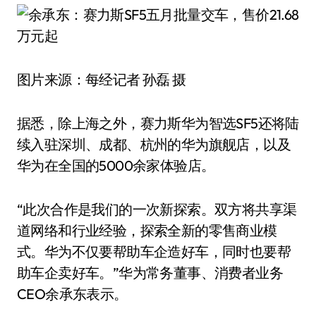
图片来源：每经记者 孙磊 摄
据悉，除上海之外，赛力斯华为智选SF5还将陆
续入驻深圳、成都、杭州的华为旗舰店，以及
华为在全国的5000余家体验店。
“此次合作是我们的一次新探索。双方将共享渠
道网络和行业经验，探索全新的零售商业模
式。华为不仅要帮助车企造好车，同时也要帮
助车企卖好车。”华为常务董事、消费者业务
CEO余承东表示。