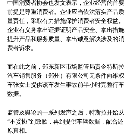
中国消费者协会也发文表示，企业经营的首要
前提是尊重消费者。企业应当依法落实产品质
量责任，采取有力措施保护消费者安全权益。
企业有义务拿出证据证明产品安全、拿出措施
提升产品和服务质量、拿出诚意解决涉及的消
费者诉求。
而在此之前，郑东新区市场监管局责令特斯拉
汽车销售服务（郑州）有限公司无条件向维权
车张女士提供该车发生事故前半小时完整行车
数据。
监管及舆论的一系列发声之后，特斯拉开始从
“不妥协”到致歉，再到提供车辆数据，配合还
原真相。