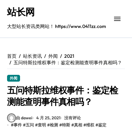
跳
站长网
转
到
内
大型站长资讯类网站！ https://www.0411zz.com
容
首页
站长资讯
外闻
2021
五问特斯拉维权事件：鉴定检测能查明事件真相吗？
外闻
五问特斯拉维权事件：鉴定检
测能查明事件真相吗？
由 dawei
4 月 25, 2021
没有评论
#
事件
#
五问
#
查明
#
检测
#
特斯
#
真相
#
维权
#
鉴定