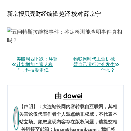
新京报贝壳财经编辑 赵泽 校对 薛京宁
文
美股周四下跌：拜登
物联网时代工业机械
计划增加＂富人税
臂自己运行时会发生
章
＂，科技股走低
什么？
导
航
由
dawei
【声明】：大连站长网内容转载自互联网，其相
关言论仅代表作者个人观点绝非权威，不代表本
站立场。如您发现内容存在版权问题，请提交相
关链接至邮箱：bqsm@foxmail.com，我们将