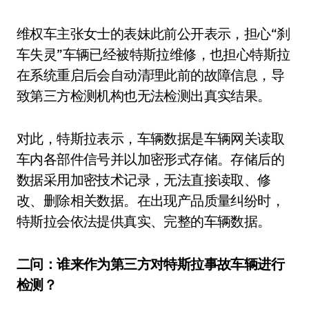
维权车主张女士的表妹此前公开表示，担心“刹
车失灵”车辆已经被特斯拉维修，也担心特斯拉
在系统重启后会自动清理此前的故障信息，导
致第三方检测机构也无法检测出真实结果。
对此，特斯拉表示，车辆数据是车辆网关读取
车内各部件信号并以加密形式存储。存储后的
数据采用加密技术记录，无法直接读取、修
改、删除相关数据。在出现产品质量纠纷时，
特斯拉会依法提供真实、完整的车辆数据。
二问：谁来作为第三方对特斯拉事故车辆进行
检测？