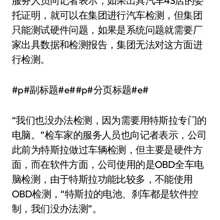
服务人员向记者表示，如果出具汽车4S店的委
托证明，就可以在集团进行汽车检测，但集团
只能测试硬件问题，如果是系统问题就需要厂
家出具数据和检测报告，集团无法对这方面进
行检测。
#p#副标题#e##p#分页标题#e#
“我们也没办法检测，因为需要用特斯拉专门的
电脑。”检车家的服务人员也向记者表示，公司
此前为特斯拉做过车辆检测，但主要是硬件方
面，而在软件方面，公司使用的是OBD全车电
脑检测，由于特斯拉功能比较多，不能使用
OBD检测，“特斯拉的电池、刹车都是软件控
制，我们没办法测”。