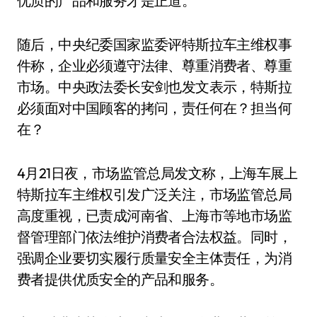
优质的产品和服务才是正道。
随后，中央纪委国家监委评特斯拉车主维权事
件称，企业必须遵守法律、尊重消费者、尊重
市场。中央政法委长安剑也发文表示，特斯拉
必须面对中国顾客的拷问，责任何在？担当何
在？
4月21日夜，市场监管总局发文称，上海车展上
特斯拉车主维权引发广泛关注，市场监管总局
高度重视，已责成河南省、上海市等地市场监
督管理部门依法维护消费者合法权益。同时，
强调企业要切实履行质量安全主体责任，为消
费者提供优质安全的产品和服务。