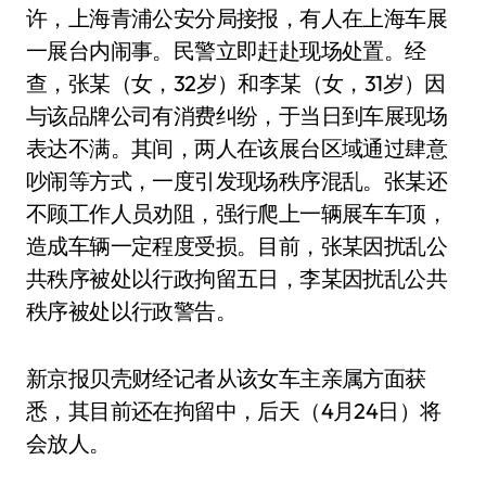
许，上海青浦公安分局接报，有人在上海车展
一展台内闹事。民警立即赶赴现场处置。经
查，张某（女，32岁）和李某（女，31岁）因
与该品牌公司有消费纠纷，于当日到车展现场
表达不满。其间，两人在该展台区域通过肆意
吵闹等方式，一度引发现场秩序混乱。张某还
不顾工作人员劝阻，强行爬上一辆展车车顶，
造成车辆一定程度受损。目前，张某因扰乱公
共秩序被处以行政拘留五日，李某因扰乱公共
秩序被处以行政警告。
新京报贝壳财经记者从该女车主亲属方面获
悉，其目前还在拘留中，后天（4月24日）将
会放人。