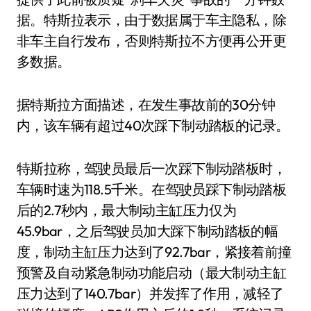
据。特斯拉表示，由于数据属于车主隐私，除
非车主自行发布，否则特斯拉不方便再公开更
多数据。
据特斯拉方面描述，在发生事故前的30分钟
内，该车辆有超过40次踩下制动踏板的记录。
特斯拉称，驾驶员最后一次踩下制动踏板时，
车辆时速为118.5千米。在驾驶员踩下制动踏板
后的2.7秒内，最大制动主缸压力仅为
45.9bar，之后驾驶员加大踩下制动踏板的幅
度，制动主缸压力达到了92.7bar，紧接着前撞
预警及自动紧急制动功能启动（最大制动主缸
压力达到了140.7bar）并发挥了作用，减轻了