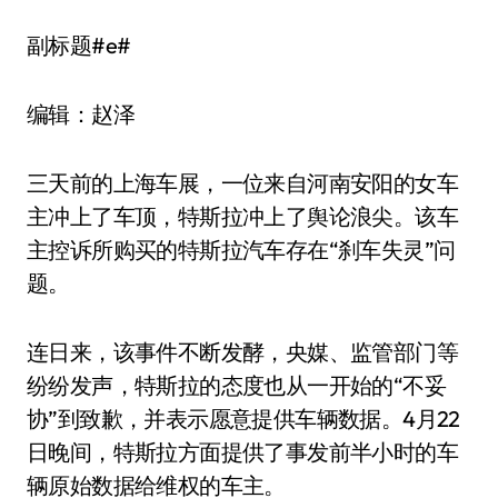
副标题#e#
编辑：赵泽
三天前的上海车展，一位来自河南安阳的女车
主冲上了车顶，特斯拉冲上了舆论浪尖。该车
主控诉所购买的特斯拉汽车存在“刹车失灵”问
题。
连日来，该事件不断发酵，央媒、监管部门等
纷纷发声，特斯拉的态度也从一开始的“不妥
协”到致歉，并表示愿意提供车辆数据。4月22
日晚间，特斯拉方面提供了事发前半小时的车
辆原始数据给维权的车主。