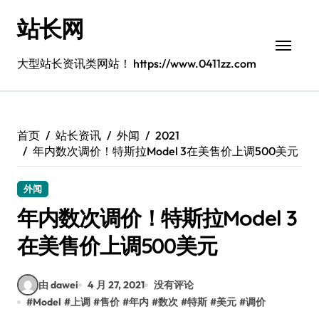
跳
站长网
转
到
内
大型站长资讯类网站！ https://www.0411zz.com
容
首页
站长资讯
外闻
2021
年内数次调价！特斯拉Model 3在美售价上调500美元
外闻
年内数次调价！特斯拉Model 3
在美售价上调500美元
由 dawei
4 月 27, 2021
没有评论
#
Model
#
上调
#
售价
#
年内
#
数次
#
特斯
#
美元
#
调价