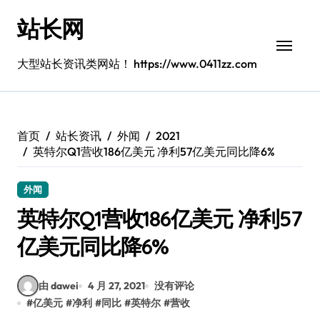
跳
站长网
转
到
内
大型站长资讯类网站！ https://www.0411zz.com
容
首页
站长资讯
外闻
2021
英特尔Q1营收186亿美元 净利57亿美元同比降6%
外闻
英特尔Q1营收186亿美元 净利57
亿美元同比降6%
由 dawei
4 月 27, 2021
没有评论
#
亿美元
#
净利
#
同比
#
英特尔
#
营收