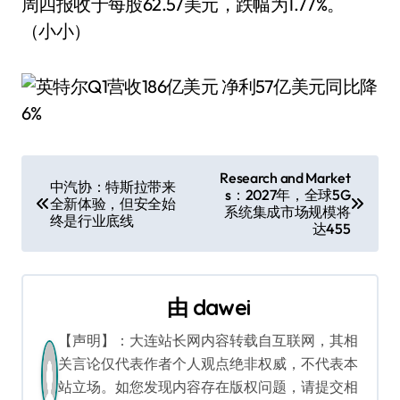
周四报收于每股62.57美元，跌幅为1.77%。
（小小）
文
Research and Market
中汽协：特斯拉带来
s：2027年，全球5G
章
全新体验，但安全始
系统集成市场规模将
终是行业底线
达455
导
航
由
dawei
【声明】：大连站长网内容转载自互联网，其相
关言论仅代表作者个人观点绝非权威，不代表本
站立场。如您发现内容存在版权问题，请提交相