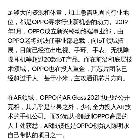
足够大的资源和体量，加上急需巩固的行业地
位，都是OPPO寻求行业新机会的动力。2019
年1月，OPPO成立新兴移动终端事业部，由
OPPO老将刘波任事业部总裁，向IoT领域拓
展，目前已经推出电视、手环、手表、无线降
噪耳机等超过20款IoT产品。而在前沿和底层技
术领域，OPPO也在投入重金，其芯片团队已
经超过千人，甚于小米，主攻通讯芯片方向。
在AR领域，OPPO的AR Glass 2021也已经公开
亮相，其几乎是苹果之外，少有全力投入AR技
术的手机公司。而36氪从接触到OPPO高层的
人士处获悉，AR眼镜也是OPPO创始人陈明永
自己带队的项目之一。