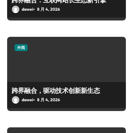
跨界融合：互联网站长生态新引擎
dawei
8 月 4, 2026
外闻
跨界融合，驱动技术创新新生态
dawei
8 月 4, 2026