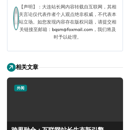
【声明】：大连站长网内容转载自互联网，其相
关言论仅代表作者个人观点绝非权威，不代表本
站立场。如您发现内容存在版权问题，请提交相
关链接至邮箱：bqsm@foxmail.com，我们将及
时予以处理。
相关文章
外闻