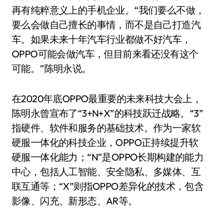
再有纯粹意义上的手机企业。“我们要么不做，
要么会做自己擅长的事情，而不是自己打造汽
车。如果未来十年汽车行业都做不好汽车，
OPPO可能会做汽车，但目前来看还没有这个
可能。”陈明永说。
在2020年底OPPO最重要的未来科技大会上，
陈明永曾宣布了“3+N+X”的科技跃迁战略。“3”
指硬件、软件和服务的基础技术。作为一家软
硬服一体化的科技企业，OPPO正持续提升软
硬服一体化能力；“N”是OPPO长期构建的能力
中心，包括人工智能、安全隐私、多媒体、互
联互通等；“X”则指OPPO差异化的技术，包含
影像、闪充、新形态、AR等。