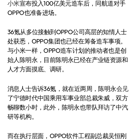
小米
宣布投入100亿美元造车后，同航道对手
OPPO也准备进场。
36氪从多位接触到OPPO公司高层的知情人士
处获悉，OPPO集团也已经在筹备造车事项。
与小米一样，OPPO造车计划的推动者也是创
始人陈明永，目前陈明永已经在产业链资源和
人才方面摸底、调研。
会见
消息人士告诉36氪，就在近两周，陈明永
了宁德时代中国乘用车事业部总裁朱威，双方
畅聊数小时，此外，陈明永也带队拜访了中汽
研等机构。
而在执行层面，OPPO软件工程副总裁吴恒刚