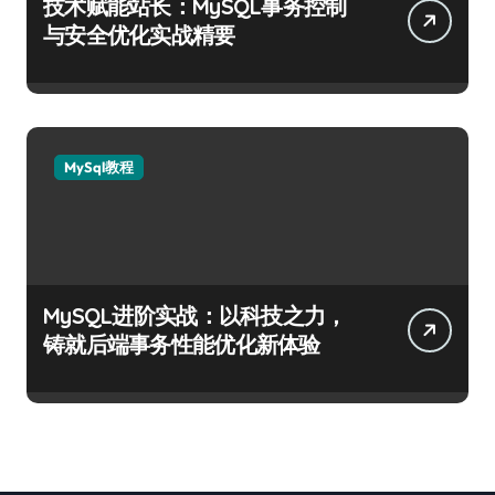
技术赋能站长：MySQL事务控制
与安全优化实战精要
MySql教程
MySQL进阶实战：以科技之力，
铸就后端事务性能优化新体验