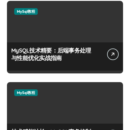
MySql教程
MySQL技术精要：后端事务处理
与性能优化实战指南
MySql教程