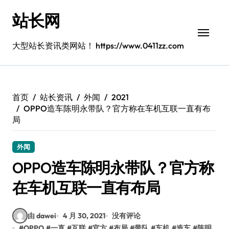
跳
站长网
转
到
内
大型站长资讯类网站！ https://www.0411zz.com
容
首页
站长资讯
外闻
2021
OPPO造车陈明永带队？官方称在车机互联一直有布
局
外闻
OPPO造车陈明永带队？官方称
在车机互联一直有布局
由 dawei
4 月 30, 2021
没有评论
#
OPPO
#
一直
#
互联
#
官方
#
布局
#
带队
#
车机
#
造车
#
陈明