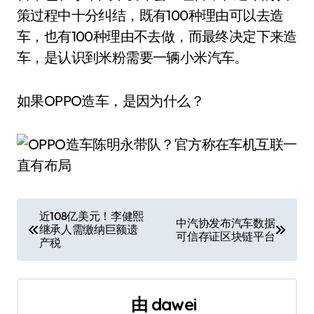
策过程中十分纠结，既有100种理由可以去造
车，也有100种理由不去做，而最终决定下来造
车，是认识到米粉需要一辆小米汽车。
如果OPPO造车，是因为什么？
文
近108亿美元！李健熙
中汽协发布汽车数据
继承人需缴纳巨额遗
章
可信存证区块链平台
产税
导
航
由
dawei