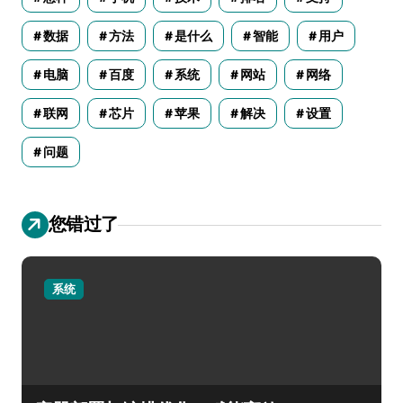
数据
方法
是什么
智能
用户
电脑
百度
系统
网站
网络
联网
芯片
苹果
解决
设置
问题
您错过了
系统