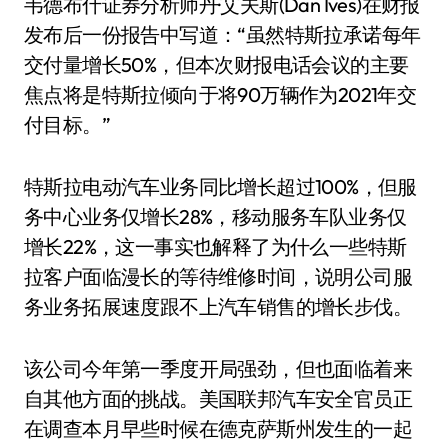
韦德布什证券分析师丹·艾夫斯(Dan Ives)在财报
发布后一份报告中写道：“虽然特斯拉承诺每年
交付量增长50%，但本次财报电话会议的主要
焦点将是特斯拉倾向于将90万辆作为2021年交
付目标。”
特斯拉电动汽车业务同比增长超过100%，但服
务中心业务仅增长28%，移动服务车队业务仅
增长22%，这一事实也解释了为什么一些特斯
拉客户面临漫长的等待维修时间，说明公司服
务业务拓展速度跟不上汽车销售的增长步伐。
该公司今年第一季度开局强劲，但也面临着来
自其他方面的挑战。美国联邦汽车安全官员正
在调查本月早些时候在德克萨斯州发生的一起