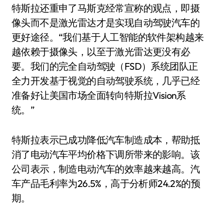
特斯拉还重申了马斯克经常宣称的观点，即摄
像头而不是激光雷达才是实现自动驾驶汽车的
更好途径。“我们基于人工智能的软件架构越来
越依赖于摄像头，以至于激光雷达更没有必
要。我们的完全自动驾驶（FSD）系统团队正
全力开发基于视觉的自动驾驶系统，几乎已经
准备好让美国市场全面转向特斯拉Vision系
统。”
特斯拉表示已成功降低汽车制造成本，帮助抵
消了电动汽车平均价格下调所带来的影响。该
公司表示，制造电动汽车的效率越来越高。汽
车产品毛利率为26.5%，高于分析师24.2%的预
期。