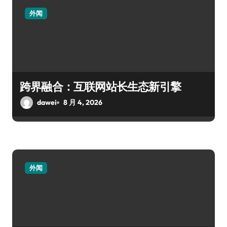
外闻
跨界融合：互联网站长生态新引擎
dawei
8 月 4, 2026
外闻