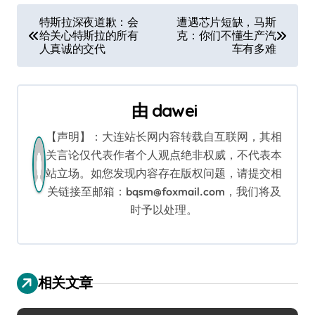
文
特斯拉深夜道歉：会
遭遇芯片短缺，马斯
给关心特斯拉的所有
克：你们不懂生产汽
章
人真诚的交代
车有多难
导
航
由
dawei
【声明】：大连站长网内容转载自互联网，其相
关言论仅代表作者个人观点绝非权威，不代表本
站立场。如您发现内容存在版权问题，请提交相
关链接至邮箱：bqsm@foxmail.com，我们将及
时予以处理。
相关文章