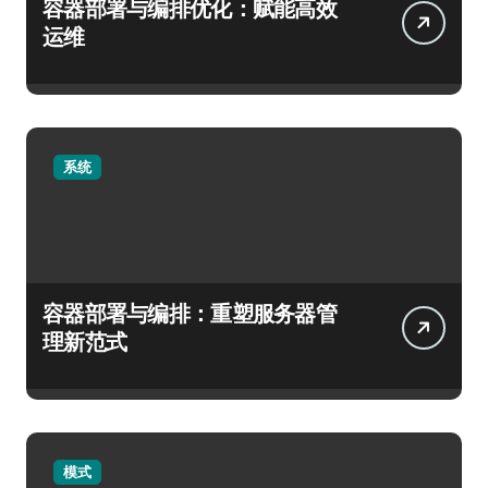
容器部署与编排优化：赋能高效
运维
系统
容器部署与编排：重塑服务器管
理新范式
模式