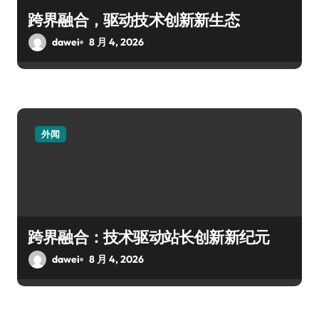
跨界融合，驱动技术创新新生态
dawei
8 月 4, 2026
外闻
跨界融合：技术驱动站长创新新纪元
dawei
8 月 4, 2026