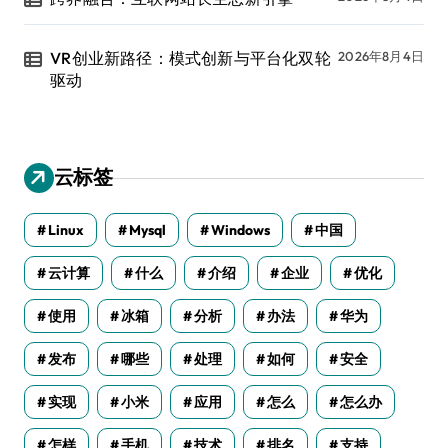
VR创业新路径：模式创新与平台化双轮
2026年8月4日
驱动
云标签
Linux
Mysql
Windows
中国
云计算
什么
介绍
企业
优化
使用
冰箱
分析
办法
华为
发布
哪些
处理
如何
安全
实现
小米
应用
怎么
怎么办
怎样
手机
技术
排名
支持