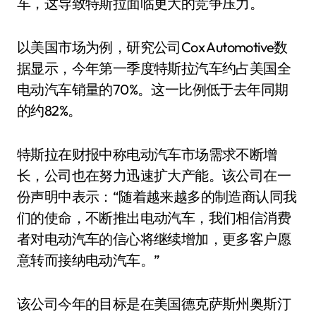
车，这导致特斯拉面临更大的竞争压力。
以美国市场为例，研究公司Cox Automotive数
据显示，今年第一季度特斯拉汽车约占美国全
电动汽车销量的70%。这一比例低于去年同期
的约82%。
特斯拉在财报中称电动汽车市场需求不断增
长，公司也在努力迅速扩大产能。该公司在一
份声明中表示：“随着越来越多的制造商认同我
们的使命，不断推出电动汽车，我们相信消费
者对电动汽车的信心将继续增加，更多客户愿
意转而接纳电动汽车。”
该公司今年的目标是在美国德克萨斯州奥斯汀