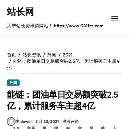
跳
站长网
转
到
内
大型站长资讯类网站！ https://www.0411zz.com
容
首页
站长资讯
外闻
2021
能链：团油单日交易额突破2.5亿，累计服务车主超4
亿
外闻
能链：团油单日交易额突破2.5
亿，累计服务车主超4亿
由 dawei
5 月 23, 2021
没有评论
2.5
交易
单
团
服
突
累
能
车