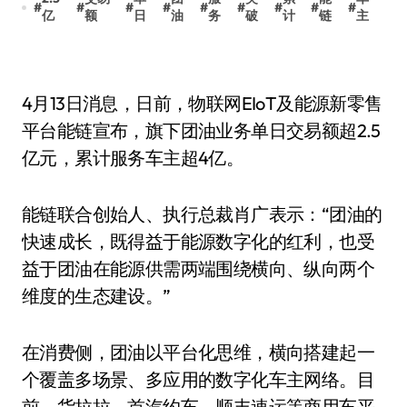
#
#
#
#
#
#
#
#
#
亿
额
日
油
务
破
计
链
主
4月13日消息，日前，物联网EIoT及能源新零售
平台能链宣布，旗下团油业务单日交易额超2.5
亿元，累计服务车主超4亿。
能链联合创始人、执行总裁肖广表示：“团油的
快速成长，既得益于能源数字化的红利，也受
益于团油在能源供需两端围绕横向、纵向两个
维度的生态建设。”
在消费侧，团油以平台化思维，横向搭建起一
个覆盖多场景、多应用的数字化车主网络。目
前，货拉拉、首汽约车、顺丰速运等商用车平