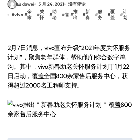
由 dawei
5 月 24, 2021
没有评论
余
关
助
推
新
服
覆
计
#
vivo
#
#
#
#
售
#
#
#
#
#
家
怀
老
出
春
务
盖
划
2月7日消息，vivo宣布升级“2021年度关怀服务
计划”，聚焦老年群体，帮助他们弥合数字鸿
沟。其中，vivo新春助老关怀服务计划于1月22
日启动，覆盖全国800余家售后服务中心，获
得超过2000名工程师支持。