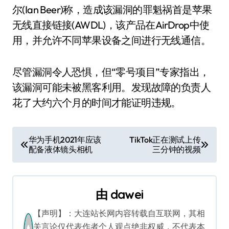
尔(Ian Beer)称，造成该漏洞的罪魁祸首是苹果
无线直接链接(AWDL)，该产品在AirDrop中使
用，并允许不同苹果设备之间进行无线通信。
尽管漏洞令人恐惧，但“零号项目”专家指出，
该漏洞可能未被黑客利用。发现故障的负责人
花了大约六个月的时间才能证明违规。
文
华为手机2021年应该
TikTok正在测试上传
配备液体镜头相机
三分钟的视频
章
导
由
dawei
航
【声明】：大连站长网内容转载自互联网，其相
关言论仅代表作者个人观点绝非权威，不代表本