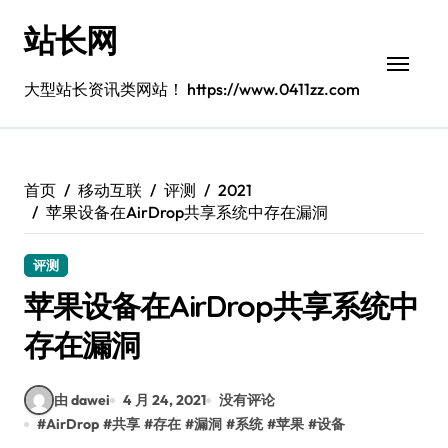
跳
站长网
转
到
内
大型站长资讯类网站！ https://www.0411zz.com
容
首页
移动互联
评测
2021
苹果设备在AirDrop共享系统中存在漏洞
评测
苹果设备在AirDrop共享系统中
存在漏洞
由 dawei
4 月 24, 2021
没有评论
#
AirDrop
#
共享
#
存在
#
漏洞
#
系统
#
苹果
#
设备