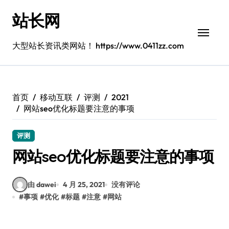
跳
站长网
转
到
内
大型站长资讯类网站！ https://www.0411zz.com
容
首页
移动互联
评测
2021
网站seo优化标题要注意的事项
评测
网站seo优化标题要注意的事项
由 dawei
4 月 25, 2021
没有评论
#
事项
#
优化
#
标题
#
注意
#
网站