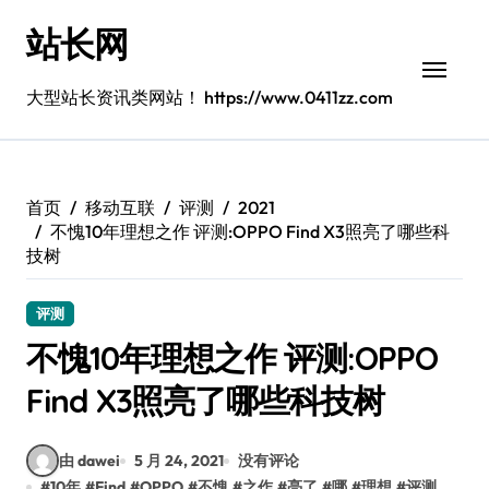
跳
站长网
转
到
内
大型站长资讯类网站！ https://www.0411zz.com
容
首页
移动互联
评测
2021
不愧10年理想之作 评测:OPPO Find X3照亮了哪些科
技树
评测
不愧10年理想之作 评测:OPPO
Find X3照亮了哪些科技树
由 dawei
5 月 24, 2021
没有评论
#
10年
#
Find
#
OPPO
#
不愧
#
之作
#
亮了
#
哪
#
理想
#
评测