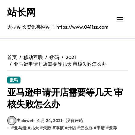
跳
站长网
转
到
内
大型站长资讯类网站！ https://www.0411zz.com
容
首页
移动互联
数码
2021
亚马逊申请开店需要等几天 审核失败怎么办
数码
亚马逊申请开店需要等几天 审
核失败怎么办
由 dawei
4 月 24, 2021
没有评论
#
亚马逊
#
几天
#
失败
#
审核
#
开店
#
怎么办
#
申请
#
要等