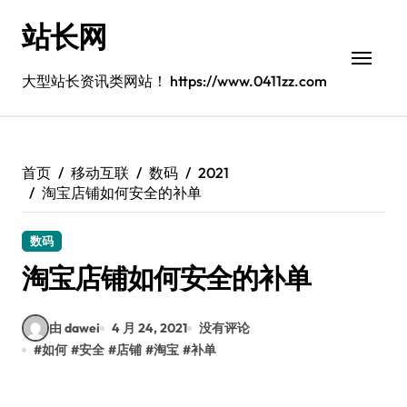
跳
站长网
转
到
内
大型站长资讯类网站！ https://www.0411zz.com
容
首页
移动互联
数码
2021
淘宝店铺如何安全的补单
数码
淘宝店铺如何安全的补单
由 dawei
4 月 24, 2021
没有评论
#
如何
#
安全
#
店铺
#
淘宝
#
补单