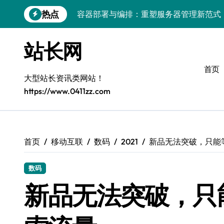
跳
热点
容器部署与编排：重塑服务器管理新范式
转
到
破局之道：大模型平台安全运营实战
内
站长网
容
跨界融合：互联网站长生态新引擎
首页
VR创业新路径：模式创新与平台化双轮驱
大型站长资讯类网站！
https://www.0411zz.com
容器智能编排：释放服务器极致效能
模式革新驱动：平台生态创业实战指南
跨界融合，驱动技术创新新生态
首页
移动互联
数码
2021
新品无法突破，只能
Android开发视角下的平台创业与运营实
数码
鸿蒙建站效能跃升：优化策略与工具链实
新品无法突破，只
容器部署与编排优化：赋能高效运维