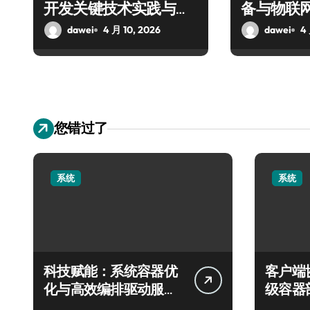
开发关键技术实践与突
备与物联
破
实践
dawei
4 月 10, 2026
dawei
4
您错过了
系统
系统
科技赋能：系统容器优
客户端
化与高效编排驱动服务
级容器
器性能跃升
实践探