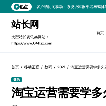
跳
热点
转
容器化部署与编排：解锁科技时代服务器
到
容器技术领航，编排策略赋能：打造服务
内
站长网
容
容器部署与编排优化：赋能高效运维
首页
容器部署与编排：重塑服务器管理新范式
大型站长资讯类网站！
https://www.0411zz.com
破局之道：大模型平台安全运营实战
跨界融合：互联网站长生态新引擎
VR创业新路径：模式创新与平台化双轮驱
首页
移动互联
数码
2021
淘宝运营需要学多久
容器智能编排：释放服务器极致效能
数码
科技赋能：系统容器优化与高效编排驱动
淘宝运营需要学多