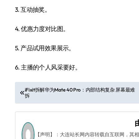
3. 互动抽奖。
4. 优惠力度对比图。
5. 产品试用效果展示。
6. 主播的个人风采要好。
文
iFixit拆解华为Mate 40 Pro：内部结构复杂 屏幕最难
拆
章
导
航
【声明】：大连站长网内容转载自互联网，其