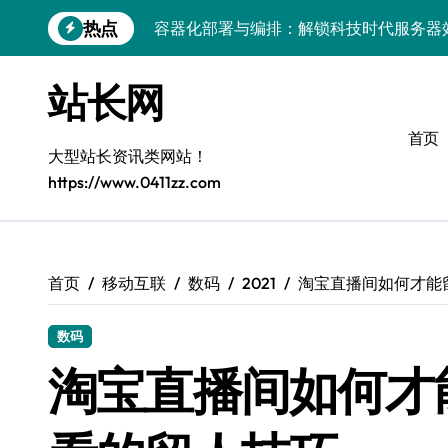
跳
热点
容器化部署与编排：解锁科技时代服务器
转
到
容器技术领航，编排策略赋能：打造服务
内
站长网
容
容器部署与编排优化：赋能高效运维
首页
容器部署与编排：重塑服务器管理新范式
大型站长资讯类网站！
https://www.0411zz.com
破局之道：大模型平台安全运营实战
跨界融合：互联网站长生态新引擎
VR创业新路径：模式创新与平台化双轮驱
首页
移动互联
数码
2021
淘宝直播间如何才能
容器智能编排：释放服务器极致效能
数码
科技赋能：系统容器优化与高效编排驱动
淘宝直播间如何才