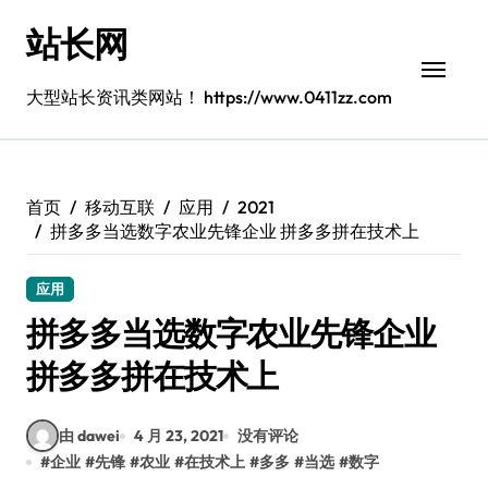
跳
站长网
转
到
内
大型站长资讯类网站！ https://www.0411zz.com
容
首页
移动互联
应用
2021
拼多多当选数字农业先锋企业 拼多多拼在技术上
应用
拼多多当选数字农业先锋企业
拼多多拼在技术上
由 dawei
4 月 23, 2021
没有评论
#
企业
#
先锋
#
农业
#
在技术上
#
多多
#
当选
#
数字