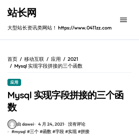
跳
站长网
转
到
内
大型站长资讯类网站！ https://www.0411zz.com
容
首页
移动互联
应用
2021
Mysql 实现字段拼接的三个函数
应用
Mysql 实现字段拼接的三个函
数
由 dawei
4 月 24, 2021
没有评论
#
mysql
#
三个
#
函数
#
字段
#
实现
#
拼接