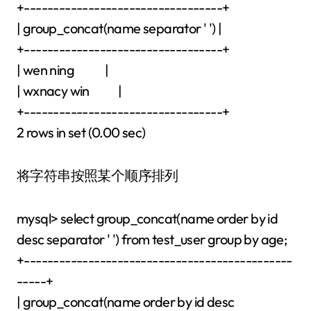
+----------------------------------+
| group_concat(name separator ' ') |
+----------------------------------+
| wen ning |
| wxnacy win |
+----------------------------------+
2 rows in set (0.00 sec)
将字符串按照某个顺序排列
mysql> select group_concat(name order by id
desc separator ' ') from test_user group by age;
+----------------------------------------------
-----+
| group_concat(name order by id desc