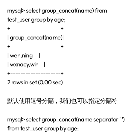
mysql> select group_concat(name) from
test_user group by age;
+--------------------+
| group_concat(name) |
+--------------------+
| wen,ning |
| wxnacy,win |
+--------------------+
2 rows in set (0.00 sec)
默认使用逗号分隔，我们也可以指定分隔符
mysql> select group_concat(name separator ' ')
from test_user group by age;