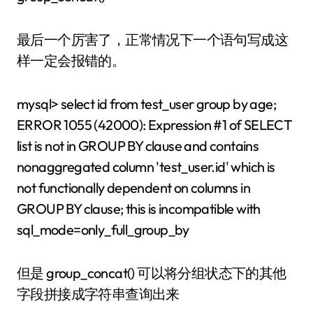
最后一个厉害了，正常情况下一个语句写成这
样一定会报错的。
mysql> select id from test_user group by age;
ERROR 1055 (42000): Expression #1 of SELECT
list is not in GROUP BY clause and contains
nonaggregated column 'test_user.id' which is
not functionally dependent on columns in
GROUP BY clause; this is incompatible with
sql_mode=only_full_group_by
但是 group_concat() 可以将分组状态下的其他
字段拼接成字符串查询出来