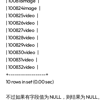
| 100818image |
| 100824image |
| 100825video |
| 100826video |
| 100827video |
| 100828video |
| 100829video |
| 100830video |
| 100831video |
| 100832video |
+------------------+
10 rows in set (0.00 sec)
不过如果有字段值为 NULL，则结果为 NULL。