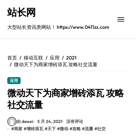
跳
站长网
转
到
内
大型站长资讯类网站！ https://www.0411zz.com
容
首页
移动互联
应用
2021
微动天下为商家增砖添瓦 攻略社交流量
应用
微动天下为商家增砖添瓦 攻略
社交流量
由 dawei
5 月 24, 2021
没有评论
#
商家
#
增砖添瓦
#
天下
#
微动
#
攻略
#
流量
#
社交