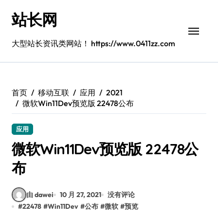
跳
站长网
转
到
内
大型站长资讯类网站！ https://www.0411zz.com
容
首页
移动互联
应用
2021
微软Win11Dev预览版 22478公布
应用
微软Win11Dev预览版 22478公
布
由 dawei
10 月 27, 2021
没有评论
#
22478
#
Win11Dev
#
公布
#
微软
#
预览