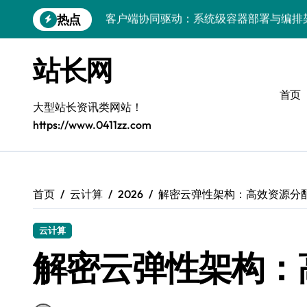
跳
热点
容器化部署与编排：解锁科技时代服务器
转
到
容器技术领航，编排策略赋能：打造服务
内
站长网
容
容器部署与编排优化：赋能高效运维
首页
容器部署与编排：重塑服务器管理新范式
大型站长资讯类网站！
https://www.0411zz.com
破局之道：大模型平台安全运营实战
跨界融合：互联网站长生态新引擎
VR创业新路径：模式创新与平台化双轮驱
首页
云计算
2026
解密云弹性架构：高效资源分
容器智能编排：释放服务器极致效能
云计算
科技赋能：系统容器优化与高效编排驱动
解密云弹性架构：