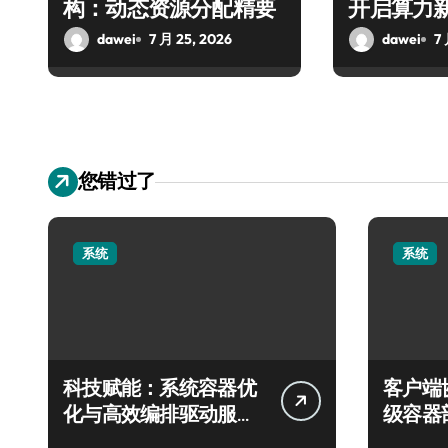
构：动态资源分配精要
开启算力
dawei
7 月 25, 2026
dawei
7
您错过了
系统
系统
科技赋能：系统容器优
客户端
化与高效编排驱动服务
级容器
器性能跃升
实践探