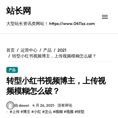
跳
站长网
转
到
内
大型站长资讯类网站！ https://www.0411zz.com
容
首页
运营中心
产品
2021
转型小红书视频博主，上传视频模糊怎么破？
产品
转型小红书视频博主，上传视
频模糊怎么破？
由 dawei
4 月 26, 2021
没有评论
#
上传
#
博主
#
小红
#
怎么
#
模糊
#
视频
#
转型