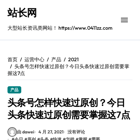
跳
站长网
转
到
内
大型站长资讯类网站！ https://www.0411zz.com
容
首页
运营中心
产品
2021
头条号怎样快速过原创？今日头条快速过原创需要掌
握这7点
产品
头条号怎样快速过原创？今日
头条快速过原创需要掌握这7点
由 dawei
4 月 27, 2021
没有评论
#
今日
#
原创
#
头条
#
快速
#
怎样
#
掌握
#
需要