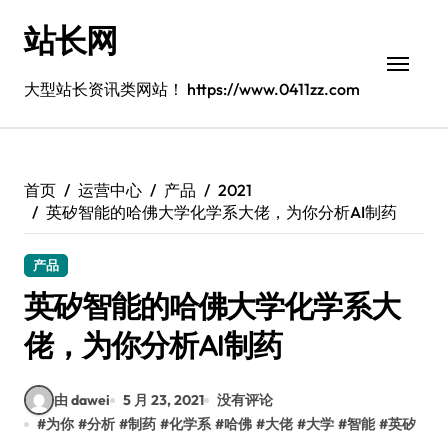
跳
站长网
转
到
内
大型站长资讯类网站！ https://www.0411zz.com
容
首页
运营中心
产品
2021
英矽智能的哈佛大学化学系大佬，为你分析AI制药
产品
英矽智能的哈佛大学化学系大
佬，为你分析AI制药
由 dawei
5 月 23, 2021
没有评论
#
为你
#
分析
#
制药
#
化学系
#
哈佛
#
大佬
#
大学
#
智能
#
英矽