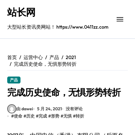
跳
站长网
转
到
内
大型站长资讯类网站！ https://www.0411zz.com
容
首页
运营中心
产品
2021
完成历史使命，无惧形势转折
产品
完成历史使命，无惧形势转折
由 dawei
5 月 24, 2021
没有评论
#
使命
#
历史
#
完成
#
形势
#
无惧
#
转折