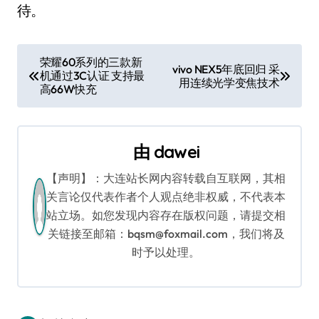
待。
文
荣耀60系列的三款新
vivo NEX5年底回归 采
机通过3C认证 支持最
章
用连续光学变焦技术
高66W快充
导
航
由
dawei
【声明】：大连站长网内容转载自互联网，其相
关言论仅代表作者个人观点绝非权威，不代表本
站立场。如您发现内容存在版权问题，请提交相
关链接至邮箱：bqsm@foxmail.com，我们将及
时予以处理。