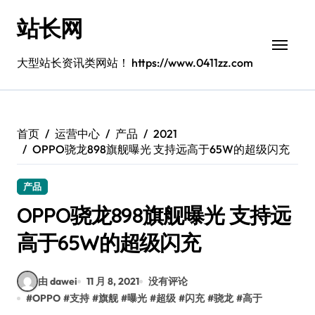
跳
站长网
转
到
内
大型站长资讯类网站！ https://www.0411zz.com
容
首页
运营中心
产品
2021
OPPO骁龙898旗舰曝光 支持远高于65W的超级闪充
产品
OPPO骁龙898旗舰曝光 支持远
高于65W的超级闪充
由 dawei
11 月 8, 2021
没有评论
#
OPPO
#
支持
#
旗舰
#
曝光
#
超级
#
闪充
#
骁龙
#
高于