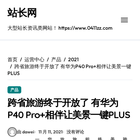
跳
站长网
转
到
内
大型站长资讯类网站！ https://www.0411zz.com
容
首页
运营中心
产品
2021
跨省旅游终于开放了 有华为P40 Pro+相伴让美景一键
PLUS
产品
跨省旅游终于开放了 有华为
P40 Pro+相伴让美景一键PLUS
由 dawei
11 月 11, 2021
没有评论
一
华
放
旅
相
终
美
跨